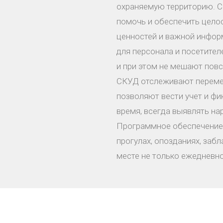
охраняемую территорию. С
помочь и обеспечить целос
ценностей и важной инфор
для персонала и посетите
и при этом не мешают пов
СКУД отслеживают перемещ
позволяют вести учет и ф
время, всегда выявлять н
Программное обеспечение 
прогулах, опозданиях, заб
месте не только ежедневно