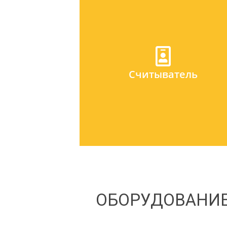
Это устройство, которое получает («считывает
код идентификатора и передает его в
контроллер. Если считыватель устанавливает
на улице (ворота, наружные двери здания,
проезд на территорию автостоянки), то он
Считыватель
должен выдерживать климатические нагрузки
перепады температур, осадки - особенно, есл
речь идет об объектах в районах с суровым
климатическими условиями. А если существуе
угроза вандализма, то необходима еще и
механическая прочность (стальной корпус).
ОБОРУДОВАНИЕ