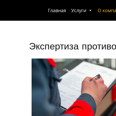
Главная
Услуги
О комп
Экспертиза против