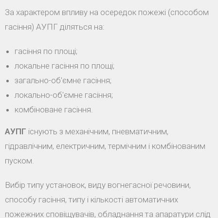
За характером впливу на осередок пожежі (способом
гасіння) АУПГ діляться на:
гасіння по площі;
локальне гасіння по площі;
загально-об'ємне гасіння;
локально-об'ємне гасіння;
комбіноване гасіння.
АУПГ
існують з механічним, пневматичним,
гідравлічним, електричним, термічним і комбінованим
пуском.
Вибір типу установок, виду вогнегасної речовини,
способу гасіння, типу і кількості автоматичних
пожежних сповіщувачів, обладнання та апаратури слід