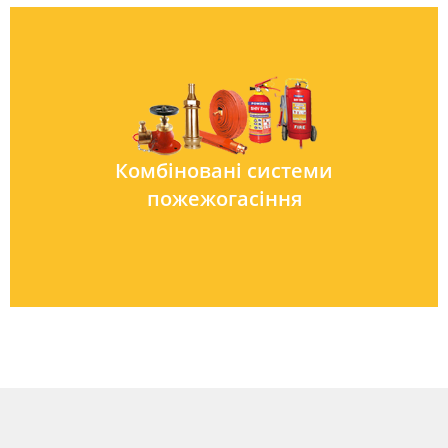
Комбіновані системи
пожежогасіння