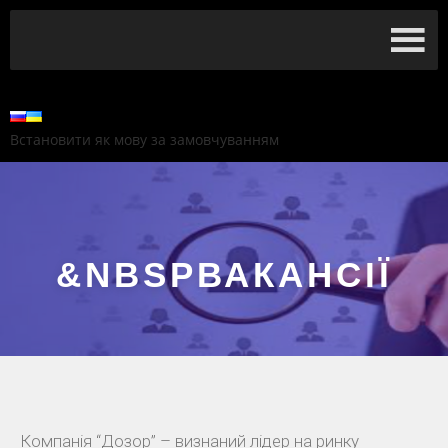
Встановити як мову за замовчуванням
&NBSPВАКАНСІЇ
Компанія “Дозор” – визнаний лідер на ринку