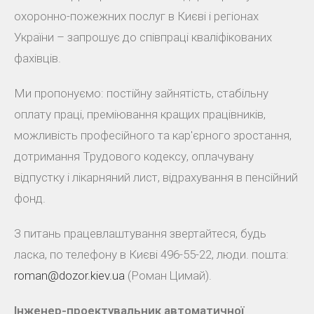
охоронно-пожежних послуг в Києві і регіонах
України – запрошує до співпраці кваліфікованих
фахівців.
Ми пропонуємо: постійну зайнятість, стабільну
оплату праці, преміювання кращих працівників,
можливість професійного та кар'єрного зростання,
дотримання Трудового кодексу, оплачувану
відпустку і лікарняний лист, відрахування в пенсійний
фонд.
З питань працевлаштування звертайтеся, будь
ласка, по телефону в Києві 496-55-22, люди. пошта:
roman@dozor.kiev.ua
(Роман Цимай).
Інженер-проектувальник автоматичної